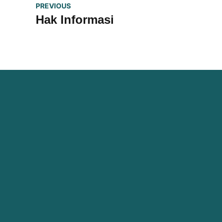
PREVIOUS
Hak Informasi
Platform untuk mengadukan
permasalahan hukum pada isu-isu
kebebasan pers dan kebebasan