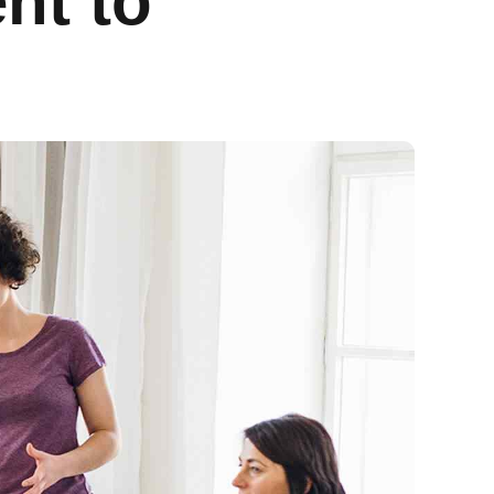
nt to